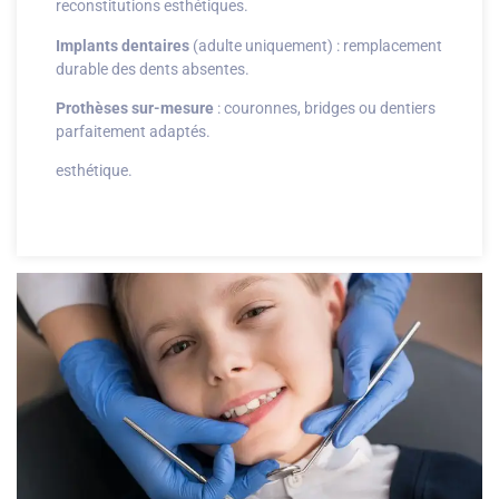
reconstitutions esthétiques.
Implants dentaires
(adulte uniquement) : remplacement
durable des dents absentes.
Prothèses sur-mesure
: couronnes, bridges ou dentiers
parfaitement adaptés.
esthétique.